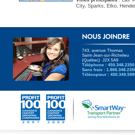
City, Sparks, Elko, Hende
NOUS JOINDRE
743, avenue Thomas
Saint-Jean-sur-Richelieu
(Québec) J2X 5A9
Téléphone : 450.348.2350
Sans frais : 1.866.348.235
Télécopieur : 450.349.599