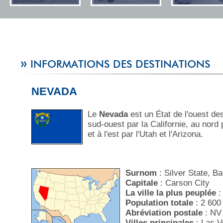
»
INFORMATIONS DES DESTINATIONS
NEVADA
Le
Nevada
est un État de l'ouest de
sud-ouest par la Californie, au nord 
et à l'est par l'Utah et l'Arizona.
Surnom
: Silver State, Ba
Capitale
: Carson City
La ville la plus peuplée
:
Population totale
: 2 600
Abréviation postale
: NV
Villes principales
: Las V