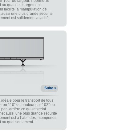
r 102” de largeur. Il permet le
 et au quai de chargement
ui facilite la manipulation de
 aussi une plus grande sécurité
gement est solidement attaché.
Suite »
 idéale pour le transport de tous
viron 110” de hauteur par 102” de
ar l'arrière ce qui restreint
met aussi une plus grande sécurité
gement est à l`abri des intempéries
nt au quai seulement