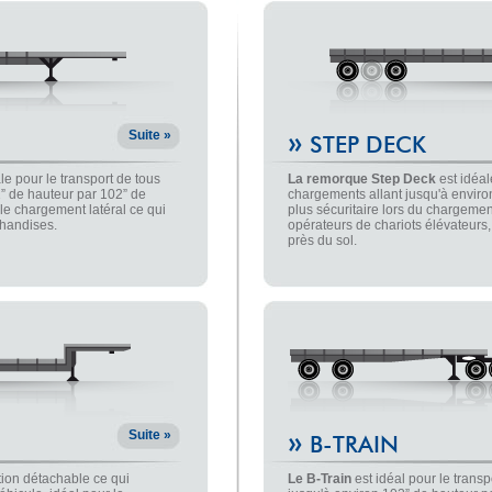
»
Suite »
STEP DECK
le pour le transport de tous
La remorque Step Deck
est idéal
” de hauteur par 102” de
chargements allant jusqu'à environ
le chargement latéral ce qui
plus sécuritaire lors du chargeme
chandises.
opérateurs de chariots élévateurs
près du sol.
»
Suite »
B-TRAIN
ption détachable ce qui
Le B-Train
est idéal pour le trans