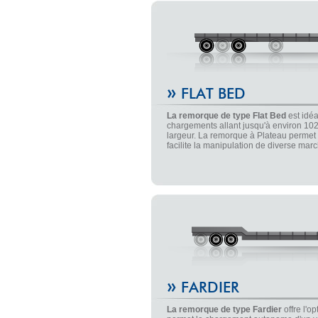
»
FLAT BED
La remorque de type Flat Bed
est idéa
chargements allant jusqu'à environ 102
largeur. La remorque à Plateau permet 
facilite la manipulation de diverse mar
»
FARDIER
La remorque de type Fardier
offre l'o