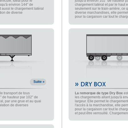
hicule, idéal pour le
jusqu'à environ 102” de hauteur pa
usqu'à environ 144” de
chargement latéral et par le haut
t aussi le chargement latéral
seulement sur le train-arrière, ce q
ation de diverse
diverse marchandises, elle permet
pour la cargaison car tout le char
»
Suite »
DRY BOX
le transport de tous
La remorque de type Dry Box
est
” de hauteur par 102” de
les chargements allant jusqu'à en
ral, par une grue et au quai
largeur. Elle permet le chargement p
ulation de diverses
l'accès à la marchandise, elle per
pour la cargaison car tout le char
et peut être verrouillé. Chargeme