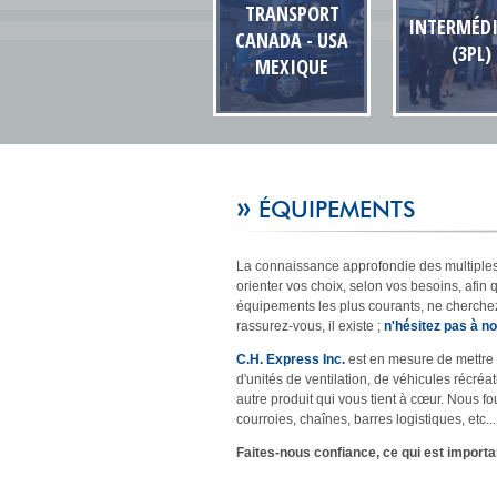
TRANSPORT
INTERMÉDI
CANADA - USA
(3PL)
MEXIQUE
»
ÉQUIPEMENTS
La connaissance approfondie des multiples 
orienter vos choix, selon vos besoins, afin
équipements les plus courants, ne cherchez
rassurez-vous, il existe ;
n'hésitez pas à n
C.H. Express Inc.
est en mesure de mettre 
d'unités de ventilation, de véhicules récré
autre produit qui vous tient à cœur. Nous fo
courroies, chaînes, barres logistiques, etc...
Faites-nous confiance, ce qui est importa