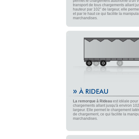
permet le chargement autonome d'un vé
transport de tous chargements allant j
hauteur par 102” de largeur, elle perme
et par le haut ce qui facilite la manipul
marchandises.
»
À RIDEAU
La remorque à Rideau
est idéale pour 
chargements allant jusqu'à environ 102
largeur. Elle permet le chargement laté
de chargement, ce qui facilite la manip
marchandises.