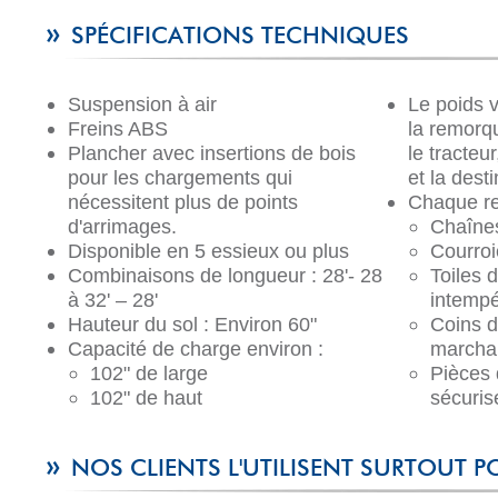
»
SPÉCIFICATIONS TECHNIQUES
Suspension à air
Le poids 
Freins ABS
la remorq
Plancher avec insertions de bois
le tracteu
pour les chargements qui
et la desti
nécessitent plus de points
Chaque re
d'arrimages.
Chaînes
Disponible en 5 essieux ou plus
Courroi
Combinaisons de longueur : 28'- 28
Toiles 
à 32' – 28'
intempé
Hauteur du sol : Environ 60"
Coins d
Capacité de charge environ :
marcha
102" de large
Pièces 
102" de haut
sécuris
»
NOS CLIENTS L'UTILISENT SURTOUT P