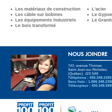
Les matériaux de construction
L'acier
Les câble sur bobines
Le Gypse
Les équipements industriels
Le Granit
Le bois transformé
NOUS JOINDRE
743, avenue Thomas
Saint-Jean-sur-Richelieu
(Québec) J2X 5A9
Téléphone : 450.348.2350
Sans frais : 1.866.348.235
Télécopieur : 450.349.599